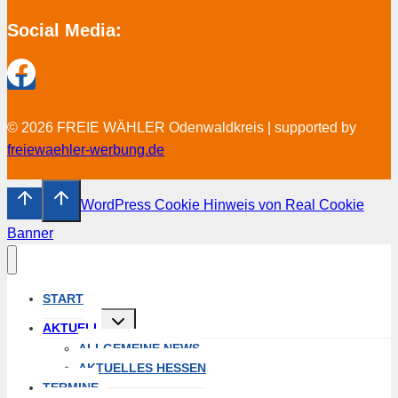
Social Media:
© 2026 FREIE WÄHLER Odenwaldkreis | supported by
freiewaehler-werbung.de
WordPress Cookie Hinweis von Real Cookie
Banner
START
Untermenü
AKTUELL
öffnen
ALLGEMEINE NEWS
AKTUELLES HESSEN
TERMINE