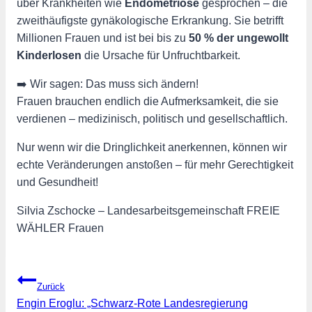
über Krankheiten wie
Endometriose
gesprochen – die
zweithäufigste gynäkologische Erkrankung. Sie betrifft
Millionen Frauen und ist bei bis zu
50 % der ungewollt
Kinderlosen
die Ursache für Unfruchtbarkeit.
➡️ Wir sagen: Das muss sich ändern!
Frauen brauchen endlich die Aufmerksamkeit, die sie
verdienen – medizinisch, politisch und gesellschaftlich.
Nur wenn wir die Dringlichkeit anerkennen, können wir
echte Veränderungen anstoßen – für mehr Gerechtigkeit
und Gesundheit!
Silvia Zschocke –
Landesarbeitsgemeinschaft FREIE
WÄHLER Frauen
Beitragsnavigation
Zurück
Engin Eroglu: „Schwarz-Rote Landesregierung