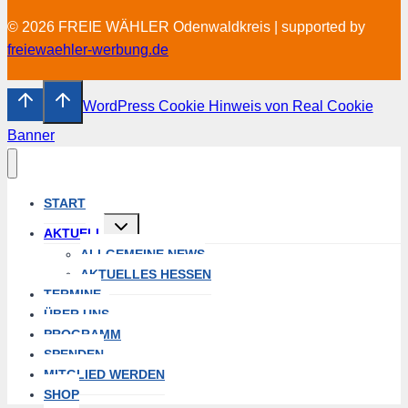
© 2026 FREIE WÄHLER Odenwaldkreis | supported by
freiewaehler-werbung.de
WordPress Cookie Hinweis von Real Cookie
Banner
START
Untermenü
AKTUELL
öffnen
ALLGEMEINE NEWS
AKTUELLES HESSEN
TERMINE
ÜBER UNS
PROGRAMM
SPENDEN
MITGLIED WERDEN
SHOP