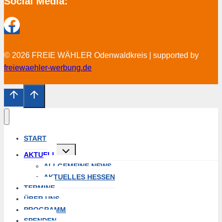
Social Media:
© 2026 FREIE WÄHLER Odenwaldkreis | supported by
freiewaehler-werbung.de
START
Untermenü
AKTUELL
öffnen
ALLGEMEINE NEWS
AKTUELLES HESSEN
TERMINE
ÜBER UNS
PROGRAMM
SPENDEN