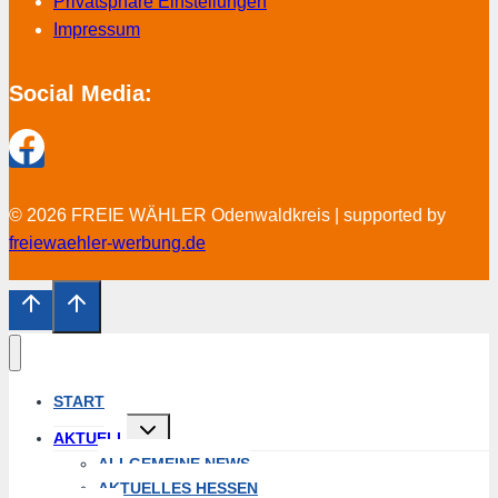
Privatsphäre Einstellungen
Impressum
Social Media:
© 2026 FREIE WÄHLER Odenwaldkreis | supported by
freiewaehler-werbung.de
START
Untermenü
AKTUELL
öffnen
ALLGEMEINE NEWS
AKTUELLES HESSEN