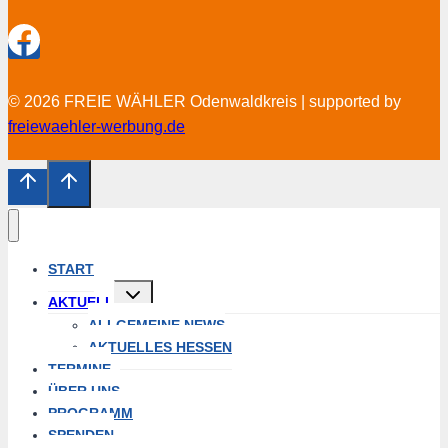
© 2026 FREIE WÄHLER Odenwaldkreis | supported by
freiewaehler-werbung.de
START
Untermenü
AKTUELL
öffnen
ALLGEMEINE NEWS
AKTUELLES HESSEN
TERMINE
ÜBER UNS
PROGRAMM
SPENDEN