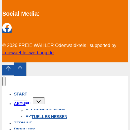
Social Media:
© 2026 FREIE WÄHLER Odenwaldkreis | supported by
freiewaehler-werbung.de
START
Untermenü
AKTUELL
öffnen
ALLGEMEINE NEWS
AKTUELLES HESSEN
TERMINE
ÜBER UNS