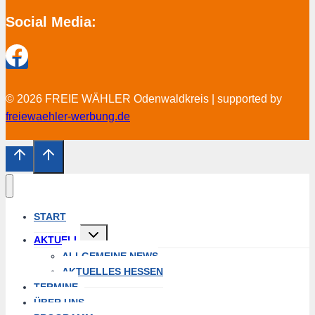
Social Media:
© 2026 FREIE WÄHLER Odenwaldkreis | supported by
freiewaehler-werbung.de
START
Untermenü
AKTUELL
öffnen
ALLGEMEINE NEWS
AKTUELLES HESSEN
TERMINE
ÜBER UNS