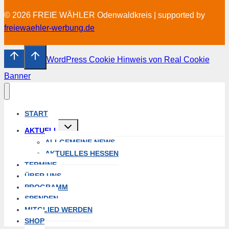
© 2026 FREIE WÄHLER Odenwaldkreis | supported by
freiewaehler-werbung.de
WordPress Cookie Hinweis von Real Cookie
Banner
START
Untermenü
AKTUELL
öffnen
ALLGEMEINE NEWS
AKTUELLES HESSEN
TERMINE
ÜBER UNS
PROGRAMM
SPENDEN
MITGLIED WERDEN
SHOP