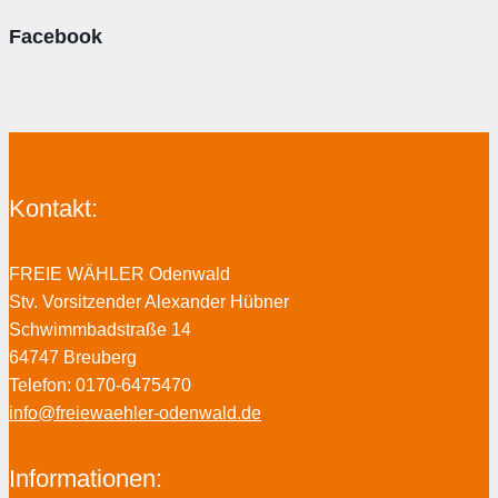
Facebook
Kontakt:
FREIE WÄHLER Odenwald
Stv. Vorsitzender Alexander Hübner
Schwimmbadstraße 14
64747 Breuberg
Telefon: 0170-6475470
info@freiewaehler-odenwald.de
Informationen: