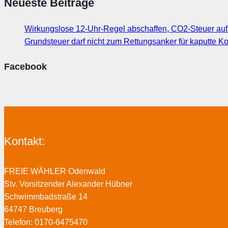
Neueste Beiträge
Wirkungslose 12-Uhr-Regel abschaffen, CO2-Steuer au
Grundsteuer darf nicht zum Rettungsanker für kaputte
Facebook
Kontakt:
FREIE WÄHLER Odenwald
Stv. Vorsitzender Alexander Hübner
Schwimmbadstraße 14
64747 Breuberg
Telefon: 0170-6475470