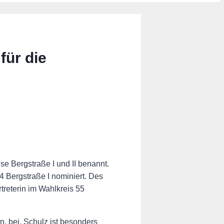
ür die
e Bergstraße I und II benannt.
4 Bergstraße I nominiert. Des
treterin im Wahlkreis 55
 bei. Schulz ist besonders