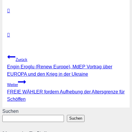
Beitragsnavigation
Zurück
Engin Eroglu (Renew Europe), MdEP Vortrag über
EUROPA und den Krieg in der Ukraine
Weiter
FREIE WÄHLER fordern Aufhebung der Altersgrenze für
Schöffen
Suchen
Suchen