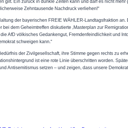
en gilt. Ein zurück in dunkle Zeiten kann und darf es nicht me
licherweise Zehntausende Nachdruck verliehen!“
ltung der bayerischen FREIE WÄHLER-Landtagsfraktion an. De
 bei dem Geheimtreffen diskutierte ‚Masterplan zur Remigration
 die AfD völkisches Gedankengut, Fremdenfeindlichkeit und Int
 Demokrat schweigen kann.“
rfnis der Zivilgesellschaft, ihre Stimme gegen rechts zu erh
onshintergrund ist eine rote Linie überschritten worden. Spätes
nd Antisemitismus setzen – und zeigen, dass unsere Demokratie 