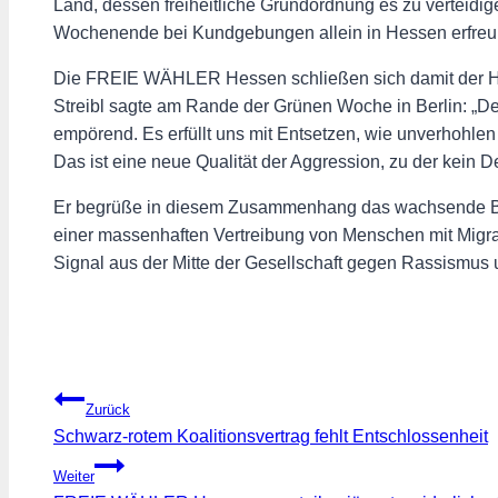
Land, dessen freiheitliche Grundordnung es zu verteidig
Wochenende bei Kundgebungen allein in Hessen erfreu
Die FREIE WÄHLER Hessen schließen sich damit der Ha
Streibl sagte am Rande der Grünen Woche in Berlin: „Der
empörend. Es erfüllt uns mit Entsetzen, wie unverhohlen
Das ist eine neue Qualität der Aggression, zu der kein
Er begrüße in diesem Zusammenhang das wachsende Bedü
einer massenhaften Vertreibung von Menschen mit Migrati
Signal aus der Mitte der Gesellschaft gegen Rassismus u
Beitragsnavigation
Zurück
Schwarz-rotem Koalitionsvertrag fehlt Entschlossenheit
Weiter