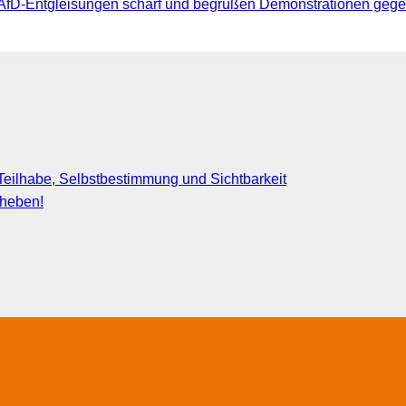
AfD-Entgleisungen scharf und begrüßen Demonstrationen gege
eilhabe, Selbstbestimmung und Sichtbarkeit
fheben!