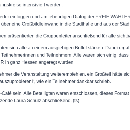
ngskreise intensiviert werden.
glieder einloggen und am lebendigen Dialog der FREIE WÄHLER
ber eine Großbildleinwand in die Stadthalle und aus der Stadth
n präsentierten die Gruppenleiter anschließend für alle sicht
en sich alle an einem ausgiebigen Buffet stärken. Dabei ergab
eilnehmerinnen und Teilnehmern. Alle waren sich einig, dass
LER in ganz Hessen angeregt wurden.
hmer die Veranstaltung weiterempfehlen, ein Großteil hätte si
uszuprobieren!“, wie ein Teilnehmer dankbar schrieb.
Café sein. Alle Beteiligten waren entschlossen, dieses Format
itzende Laura Schulz abschließend. (ts)