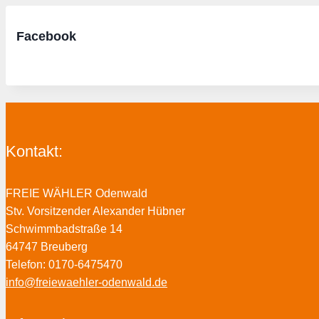
Facebook
Kontakt:
FREIE WÄHLER Odenwald
Stv. Vorsitzender Alexander Hübner
Schwimmbadstraße 14
64747 Breuberg
Telefon: 0170-6475470
info@freiewaehler-odenwald.de