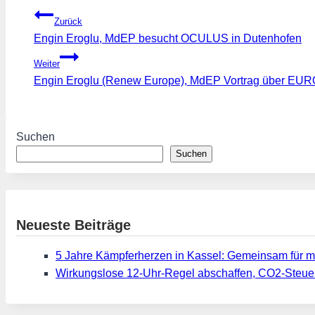
Beitragsnavigation
Zurück
Engin Eroglu, MdEP besucht OCULUS in Dutenhofen
Weiter
Engin Eroglu (Renew Europe), MdEP Vortrag über EURO
Suchen
Suchen
Neueste Beiträge
5 Jahre Kämpferherzen in Kassel: Gemeinsam für m
Wirkungslose 12-Uhr-Regel abschaffen, CO2-Steue