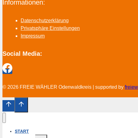
Informationen:
Datenschutzerklärung
Privatsphäre Einstellungen
Impressum
Social Media:
© 2026 FREIE WÄHLER Odenwaldkreis | supported by
freie
START
Untermenü