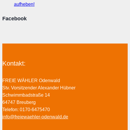
aufheben!
Facebook
Kontakt:
FREIE WÄHLER Odenwald
Stv. Vorsitzender Alexander Hübner
Schwimmbadstraße 14
64747 Breuberg
Telefon: 0170-6475470
info@freiewaehler-odenwald.de