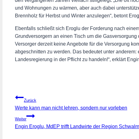
den vergangenen Jahren vielfach stillgelegt. „Die oft 
und Wohnungen zu wärmen, aber auch dabei unterstützen,
Brennholz für Herbst und Winter anzulegen“, betont Erog
Ebenfalls schließt sich Eroglu der Forderung nach ein
Grundversorgern an einen Tisch um die Gasversorgung
Versorger derzeit keine Angebote für die Versorgung 
abgeschnitten zu werden. Das bedeutet unter anderem: ei
Landesregierung in der Pflicht zu handeln!“, erklärt Eng
Beitragsnavigation
Zurück
Werte kann man nicht lehren, sondern nur vorleben
Weiter
Engin Eroglu, MdEP trifft Landwirte der Region Schwal