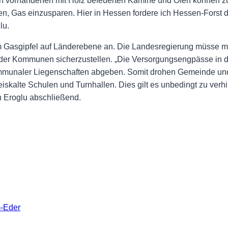
noch vorhandenen mit Holz befeuerten Kamine und Öfen können 
 Gas einzusparen. Hier in Hessen fordere ich Hessen-Forst daz
lu.
em Gasgipfel auf Länderebene an. Die Landesregierung müsse mi
 der Kommunen sicherzustellen. „Die Versorgungsengpässe in
kommunaler Liegenschaften abgeben. Somit drohen Gemeinde un
skalte Schulen und Turnhallen. Dies gilt es unbedingt zu verhi
in Eroglu abschließend.
m-Eder