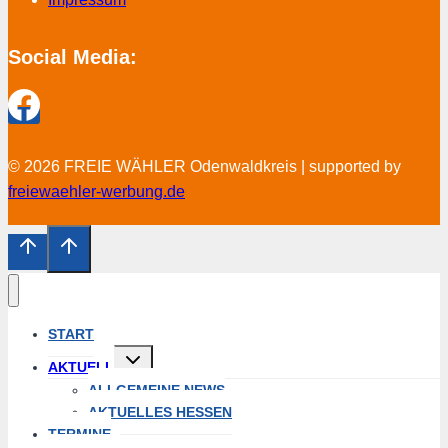
Social Media:
© 2026 FREIE WÄHLER Odenwaldkreis | supported by
freiewaehler-werbung.de
START
Untermenü
AKTUELL
öffnen
ALLGEMEINE NEWS
AKTUELLES HESSEN
TERMINE