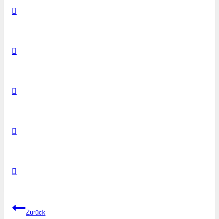
Beitragsnavigation
Zurück