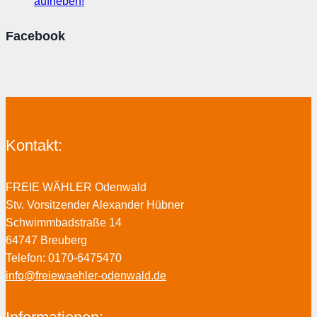
aufheben!
Facebook
Kontakt:
FREIE WÄHLER Odenwald
Stv. Vorsitzender Alexander Hübner
Schwimmbadstraße 14
64747 Breuberg
Telefon: 0170-6475470
info@freiewaehler-odenwald.de